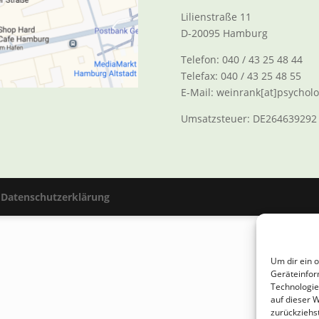
Lilienstraße 11
D-20095 Hamburg
Telefon: 040 / 43 25 48 44
Telefax: 040 / 43 25 48 55
E-Mail: weinrank[at]psycho
Umsatzsteuer: DE264639292
,
Datenschutzerklärung
Um dir ein 
Geräteinfor
Technologie
auf dieser 
zurückziehs