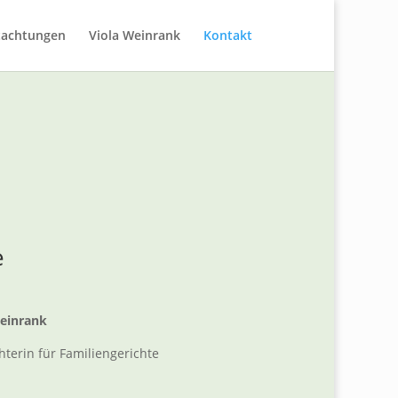
tachtungen
Viola Weinrank
Kontakt
e
Weinrank
terin für Familiengerichte